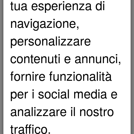
tua esperienza di
FERRARI PUROSANGUE
APPLICAZIONE
navigazione,
Clicca qui
PPF
personalizzare
FERRARI SF90XX SPIDER
APPLICAZIONE
Clicca qui
PPF
contenuti e annunci,
PORSCHE GT3 RS WEISSACH
LAVAGGIO
fornire funzionalità
Clicca qui
A DOMICILIO
per i social media e
LAVAGGIO
Clicca qui
A DOMICILIO
analizzare il nostro
APPLICAZIONE
Clicca qui
traffico.
PPF