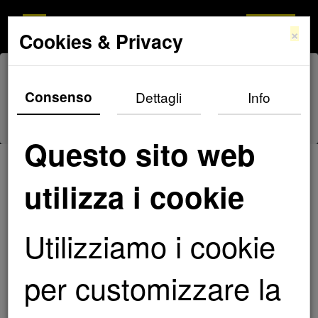
×
Cookies & Privacy
Consenso
Dettagli
Info
HOME
PORTFOLIO
Questo sito web
utilizza i cookie
PORTFOLIO
ALCUNI LAVORI SVOLTI
Utilizziamo i cookie
per customizzare la
APPLICAZIONE
Clicca qui
PPF