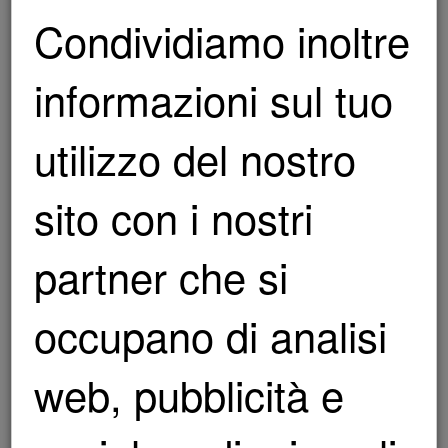
LAMBORGHINI HURACÁN STO
Condividiamo inoltre
LAVAGGIO
Clicca qui
INTERNI
informazioni sul tuo
LAVAGGIO
Clicca qui
utilizzo del nostro
INTERNI
sito con i nostri
WRAPPING
Clicca qui
PERSONALIZZATO
partner che si
RANGE ROVER
TRATTAMENTO CERAMICO
Clicca qui
occupano di analisi
FERRARI F8 TRIBUTO
web, pubblicità e
TRATTAMENTO IDROREPELLENTE
PORSCHE GT3 RS
LUCIDATURA CARROZZERIA
Clicca qui