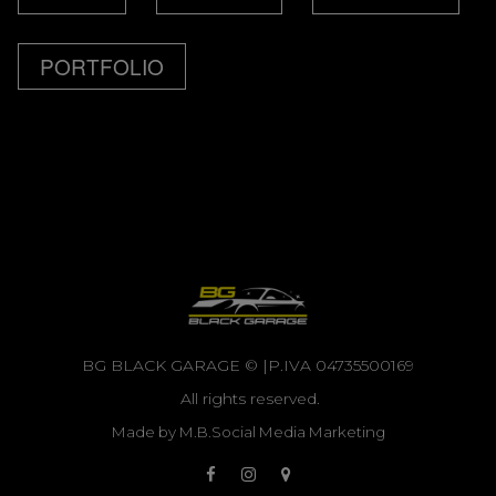
Privacy Policy
|
PORTFOLIO
Cookie Policy
|
ToS
Cookie obbligatori
Questi cookie sono obbligatori per il corretto funzionamento del sito
BG BLACK GARAGE © |P.IVA 04735500169
web.
All rights reserved.
Made by M.B.Social Media Marketing
Cookie funzionali