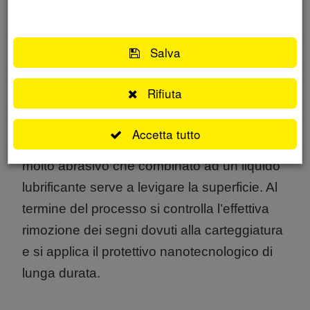
media e
La lucidatura completa rimuove tutti i difetti,
ove possibile, presenti sulla carrozzeria e
Salva
alla fine dell’operazione si applica una cera
per donare ulteriore brillantezza e garantire
Rifiuta
l’effetto seta. Invece, il Wetsanding è
analizzar
l’eliminazione del fastidioso effetto buccia
Accetta tutto
d’arancia tramite l’utilizzo di un prodotto
molto abrasivo che combinato ad un liquido
lubrificante serve a levigare la superficie. Al
il nostro
termine del processo si controlla l’effettiva
rimozione dei segni dovuti alla carteggiatura
e si applica il protettivo nanotecnologico di
lunga durata.