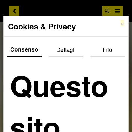
×
Cookies & Privacy
Consenso
Dettagli
Info
Questo
sito