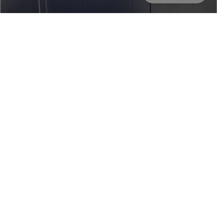
di
analisi
web,