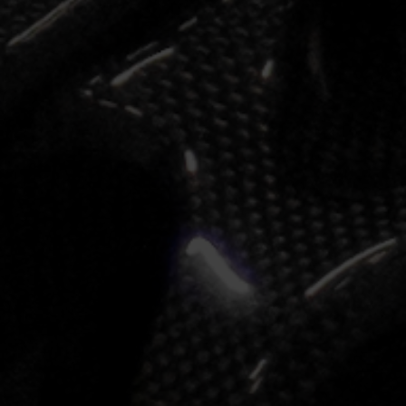
i
soci