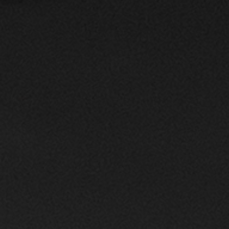
inolt
info