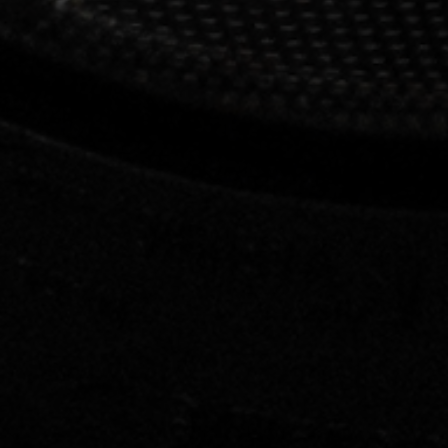
nost
traff