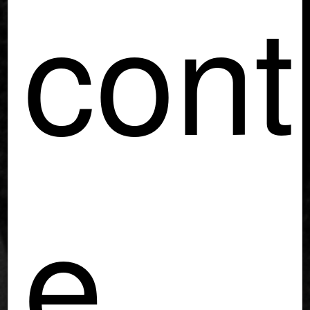
cont
e