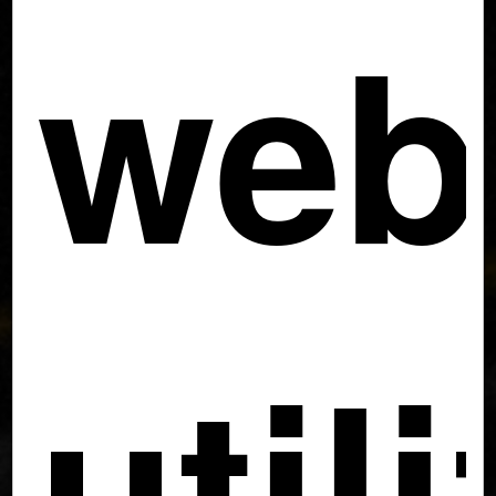
web
util