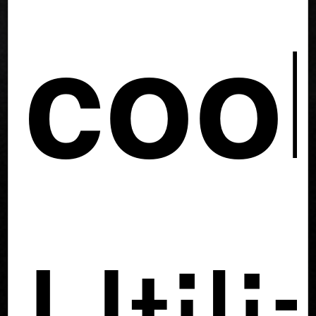
coo
Util