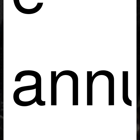
annu
La destinazione definitiva per i dettagli della
tua auto e moto!
PRENOTA SERVIZIO
PRENOTA LAVAGGIO