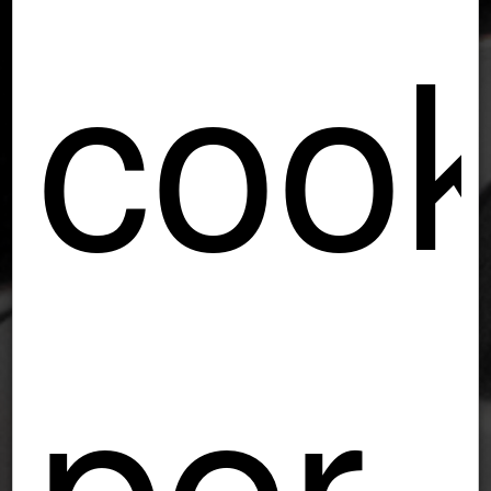
cook
per