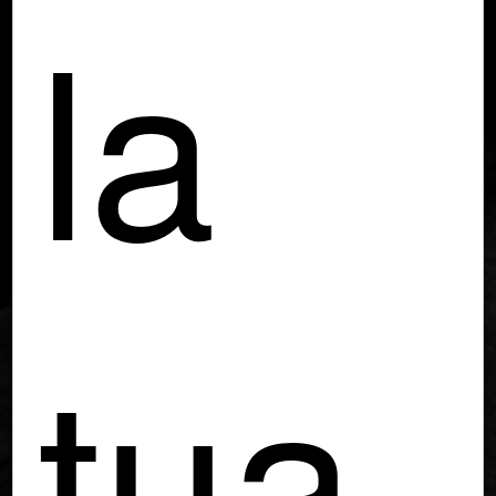
la
tua