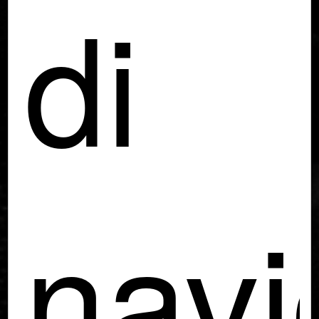
di
navi