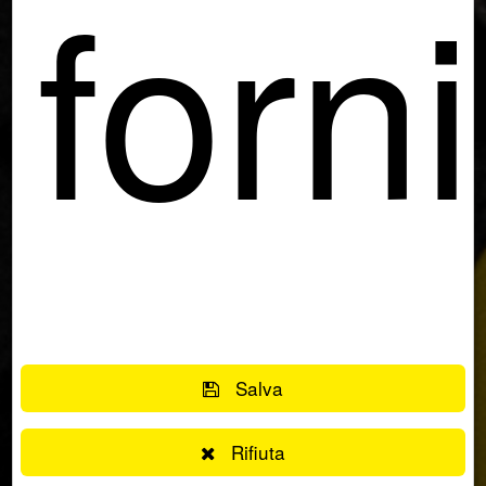
forn
funz
Salva
Rifiuta