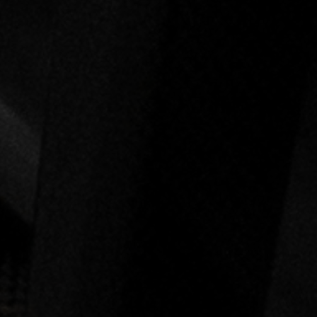
e
anal