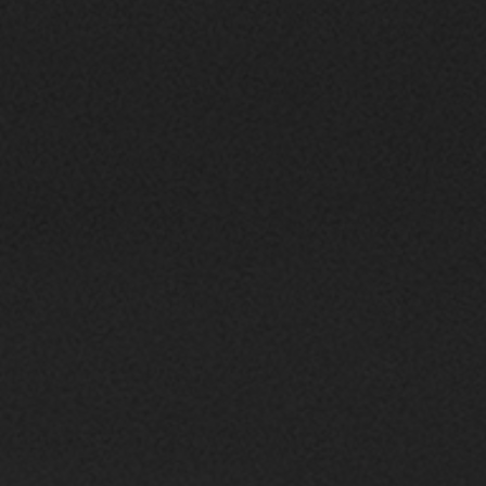
tuo
utili