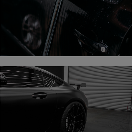
si occupano
di analisi
web,
pubblicità e
social