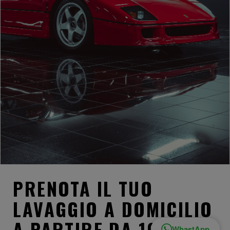
partner
che si
occupano
di analisi
PRENOTA IL TUO
LAVAGGIO A DOMICILIO
A PARTIRE DA 100€
WhastApp