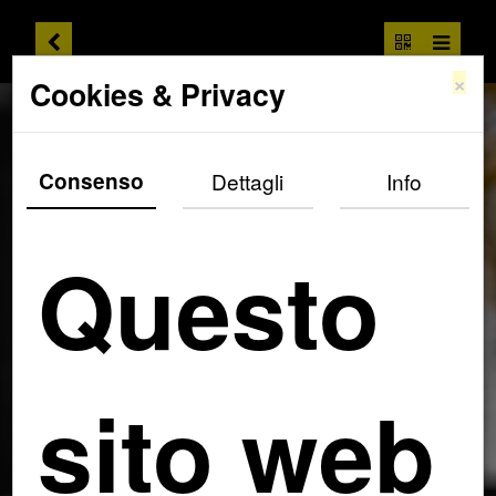
×
Cookies & Privacy
Consenso
Dettagli
Info
Questo
sito web