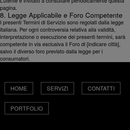
L’utente è invitato a consultare periodicamente questa
pagina.
social media, i
8. Legge Applicabile e Foro Competente
I presenti Termini di Servizio sono regolati dalla legge
italiana. Per ogni controversia relativa alla validità,
quali
interpretazione o esecuzione dei presenti termini, sarà
competente in via esclusiva il Foro di [indicare città],
salvo il diverso foro previsto dalla legge per i
potrebbero
consumatori.
combinarle con
HOME
SERVIZI
CONTATTI
altre
PORTFOLIO